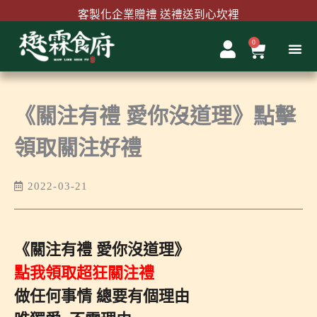
跳
客製化企業贈禮 送禮送到心坎裡
至
主
0
購
首購結帳輸入『MAWLINK100』現折100元
要
物
內
籃
容
《關注有禮 愛你沒道理》點擊
領取關注好禮
2022-03-21
《關注有禮 愛你沒道理》
點我領取超狂關注禮
做任何事情 總要有個理由