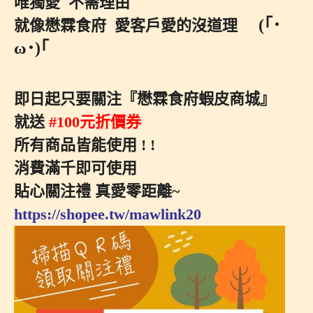
唯獨愛 不需理由
(
｢･
就像懋霖食府 愛客戶愛的沒道理
ω･)｢
即日起只要關注
『懋霖食府蝦皮商城』
就送
#100元折價券
所有商品皆能使用 ! !
消費滿千即可使用
貼心關注禮 真愛零距離~
https://shopee.tw/mawlink20