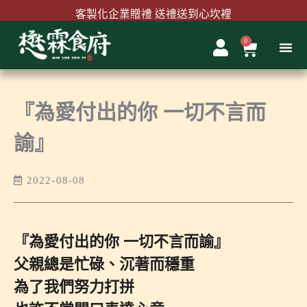
跳
客製化企業贈禮 送禮送到心坎裡
至
主
0
購
首購結帳輸入『MAWLINK100』現折100元
要
物
內
籃
容
『為愛付出的你 一切不言而
諭』
2022-08-08
『為愛付出的你 一切不言而諭』
父親總是忙碌、沉著而穩重
為了我們努力打拼