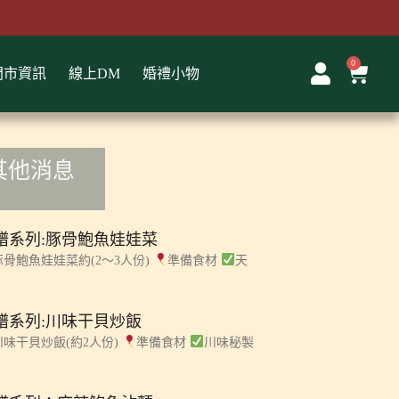
0
購
門市資訊
線上DM
婚禮小物
物
籃
其他消息
譜系列:豚骨鮑魚娃娃菜
豚骨鮑魚娃娃菜約(2～3人份)
準備食材
天
譜系列:川味干貝炒飯
川味干貝炒飯(約2人份)
準備食材
川味秘製