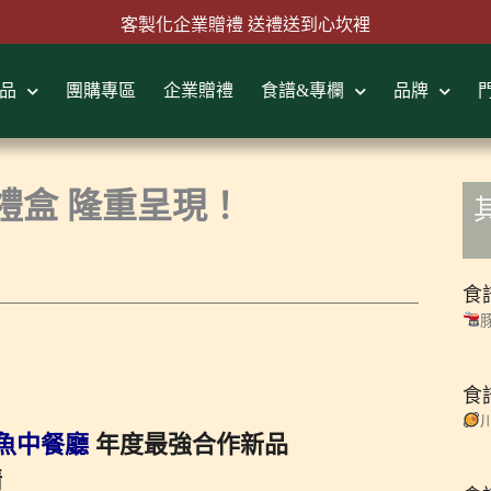
客製化企業贈禮 送禮送到心坎裡
品
團購專區
企業贈禮
食譜&專欄
品牌
首購結帳輸入『MAWLINK100』現折100元
禮盒 隆重呈現！
食
食
魚中餐廳
年度最強合作新品
情