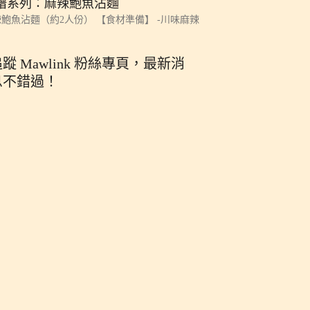
譜系列：麻辣鮑魚沾麵
鮑魚沾麵（約2人份） 【食材準備】 -川味麻辣
蹤 Mawlink 粉絲專頁，最新消
息不錯過！