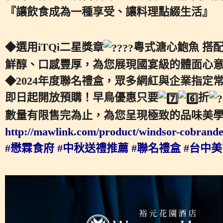
『讓飲食成為一種享受、讓料理點綴生活』
◆選用iTQi二星獎章
粵式溏心鮑魚 搭
鮮醇、口感豐厚，為您展現國宴級的體面心
◆2024年度聯名禮盒，眾多網紅與企業指定
即日起開放預購！早鳥優惠只要
折
數量有限售完為止，為您呈現極致的品味美學 
http://mawlink.com/product/windsor-cobrande
#懋霖食府
#中秋送禮推薦
#聯名禮盒
#台中