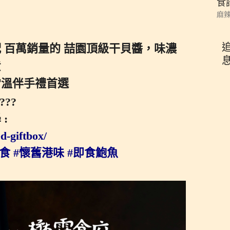
食
麻辣
追
配 百萬銷量的 喆園頂級干貝醬，味濃
意
常溫伴手禮首選
:
d-giftbox/
美食
#懷舊港味
#即食鮑魚