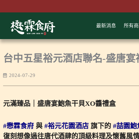
跳
至
主
最新消息
所有商
要
內
容
台中五星裕元酒店聯名-盛唐宴
2024-07-29
元滿臻品｜盛唐宴鮑魚干貝XO醬禮盒
#懋霖食府
與
#裕元花園酒店
旗下的
#喆園鮑
復刻想像過往唐代酒肆的頂級料理及懷舊風