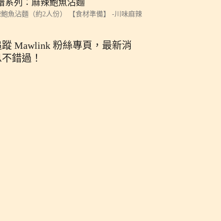
譜系列：麻辣鮑魚沾麵
鮑魚沾麵（約2人份） 【食材準備】 -川味麻辣
蹤 Mawlink 粉絲專頁，最新消
息不錯過！