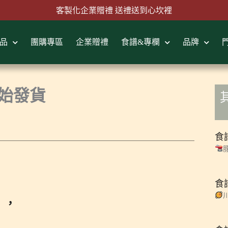
客製化企業贈禮 送禮送到心坎裡
品
團購專區
企業贈禮
食譜&專欄
品牌
首購結帳輸入『MAWLINK100』現折100元
始發貨
食
食
】，