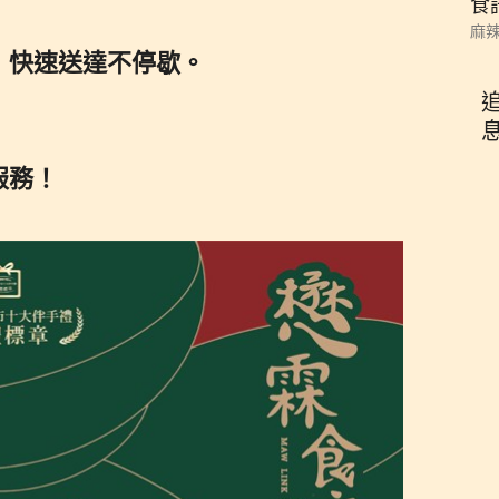
食
麻辣
，快速送達不停歇。
追
服務！