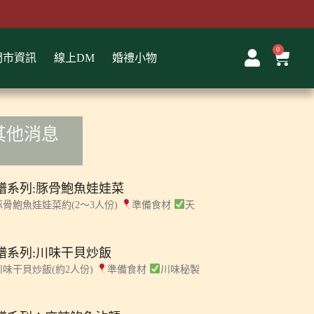
0
購
門市資訊
線上DM
婚禮小物
物
籃
其他消息
譜系列:豚骨鮑魚娃娃菜
豚骨鮑魚娃娃菜約(2～3人份)
準備食材
天
譜系列:川味干貝炒飯
川味干貝炒飯(約2人份)
準備食材
川味秘製