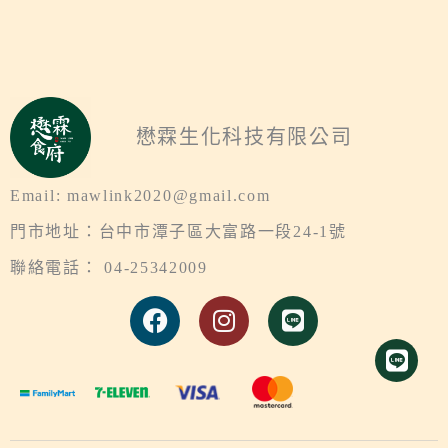
懋霖生化科技有限公司
Email: mawlink2020@gmail.com
門市地址：台中市潭子區大富路一段24-1號
聯絡電話： 04-25342009
F
I
L
a
n
i
c
s
n
e
t
e
b
a
o
g