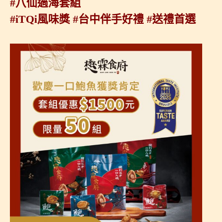
#八仙過海套組
#iTQi風味獎
#台中伴手好禮
#送禮首選