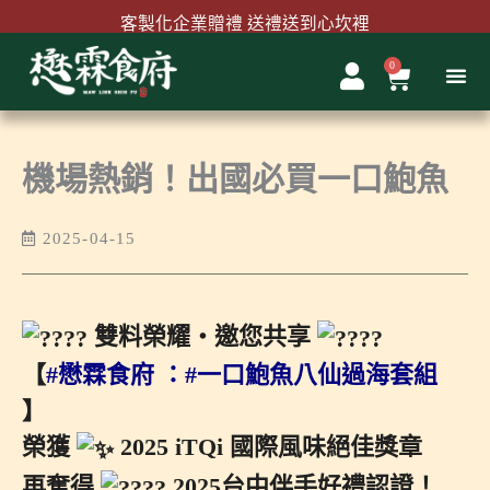
跳
客製化企業贈禮 送禮送到心坎裡
至
主
0
購
首購結帳輸入『MAWLINK100』現折100元
要
物
內
籃
容
機場熱銷！出國必買一口鮑魚
2025-04-15
雙料榮耀・邀您共享
【
#懋霖食府
：
#一口鮑魚八仙過海套組
】
榮獲
2025 iTQi 國際風味絕佳獎章
再奪得
2025台中伴手好禮認證！