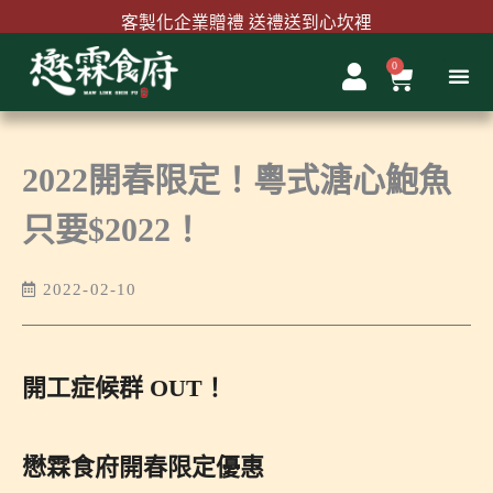
跳
客製化企業贈禮 送禮送到心坎裡
至
主
0
購
首購結帳輸入『MAWLINK100』現折100元
要
物
內
籃
容
2022開春限定！粵式溏心鮑魚
只要$2022！
2022-02-10
開工症候群 OUT！
懋霖食府
開春限定優惠