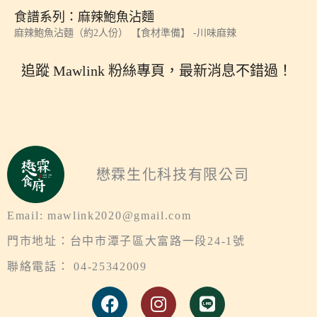
食譜系列：麻辣鮑魚沾麵
麻辣鮑魚沾麵（約2人份） 【食材準備】 -川味麻辣
追蹤 Mawlink 粉絲專頁，最新消息不錯過！
懋霖生化科技有限公司
Email: mawlink2020@gmail.com
門市地址：台中市潭子區大富路一段24-1號
聯絡電話： 04-25342009
F
I
L
a
n
i