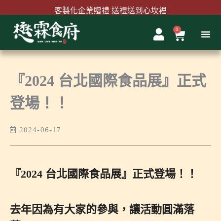
跳
客製化企業贈禮 送禮送到心坎裡
至
主
0
購
首購結帳輸入『MAWLINK100』現折100元
要
物
內
籃
容
『2024 台北國際食品展』正式
登場！！
2024-06-17
『2024 台北國際食品展』正式登場！！
去年因為有大家的參與，讓活動圓滿落