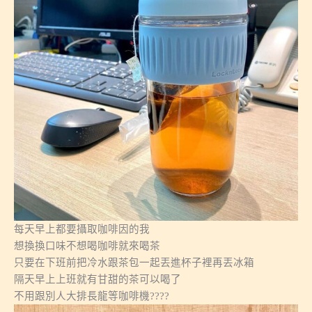
每天早上都要攝取咖啡因的我
想換換口味不想喝咖啡就來喝茶
只要在下班前把冷水跟茶包一起丟進杯子裡再丟冰箱
隔天早上上班就有甘甜的茶可以喝了
不用跟別人大排長龍等咖啡機????