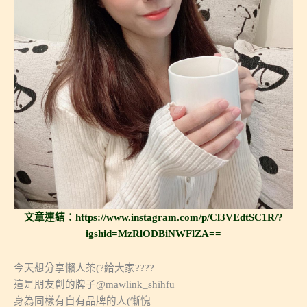
文章連結：https://www.instagram.com/p/Cl3VEdtSC1R/?
igshid=MzRlODBiNWFlZA==
今天想分享懶人茶(?給大家????
這是朋友創的牌子@mawlink_shihfu
身為同樣有自有品牌的人(慚愧