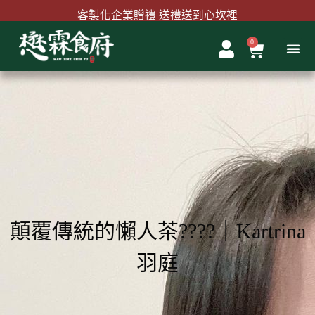
跳
客製化企業贈禮 送禮送到心坎裡
至
主
0
購
首購結帳輸入『MAWLINK100』現折100元
要
物
內
籃
容
顛覆傳統的懶人茶????｜Kartrina
羽庭