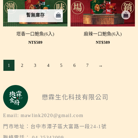
暫無庫存
塔香一口鮑魚(6入)
麻辣一口鮑魚(6入)
NT$
589
NT$
589
1
2
3
4
5
6
7
→
懋霖生化科技有限公司
Email: mawlink2020@gmail.com
門市地址：台中市潭子區大富路一段24-1號
聯絡電話： 04-25342009