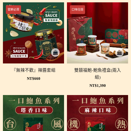
嘗鮮必買
口味任搭
『無辣不歡』辣醬套組
雙囍福鮑-鮑魚禮盒(兩入
組)
NT$
660
NT$
1,390