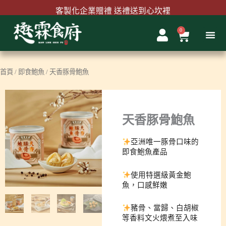
跳
客製化企業贈禮 送禮送到心坎裡
至
主
0
購
首購結帳輸入『MAWLINK100』現折100元
要
物
內
籃
容
首頁
/
即食鮑魚
/ 天香豚骨鮑魚
天香豚骨鮑魚
亞洲唯一豚骨口味的
即食鮑魚產品
使用特選級黃金鮑
魚，口感鮮嫩
豬骨、當歸、白胡椒
等香料文火煨煮至入味