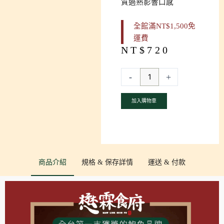
質過熟影響口感
全館滿NT$1,500免
運費
NT$
720
天
香
-
+
豚
骨
加入購物車
鮑
魚
數
量
商品介紹
規格 & 保存詳情
運送 & 付款