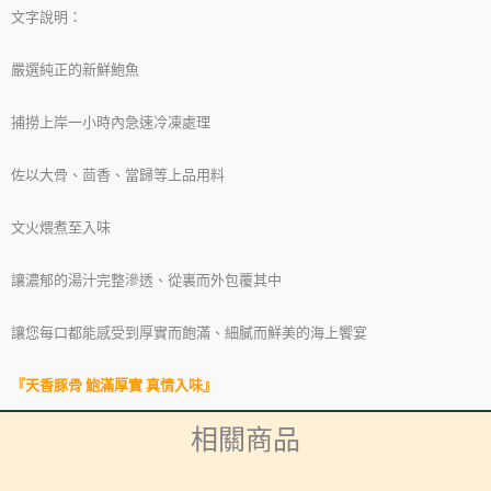
文字說明：
嚴選純正的新鮮鮑魚
捕撈上岸一小時內急速冷凍處理
佐以大骨、茴香、當歸等上品用料
文火煨煮至入味
讓濃郁的湯汁完整滲透、從裏而外包覆其中
讓您每口都能感受到厚實而飽滿、細膩而鮮美的海上饗宴
『天香豚骨 鮑滿厚實 真情入味』
相關商品