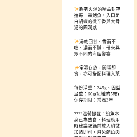
將老火湯的精華封存
進每一顆鮑魚，入口是
白胡椒的微辛香與大骨
湯的圓潤感
湯底回甘、香而不
嗆、濃而不膩，帶來與
眾不同的海陸饗宴
常溫存放，開罐即
食，亦可搭配料理入菜
每份淨重：245g、固型
量重：60g(每罐約5顆)
保存期限：常溫3年
????溫馨提醒：鮑魚本
身已為熟食，料理應用
時建議起鍋前放入稍微
加熱即可，避免鮑魚肉