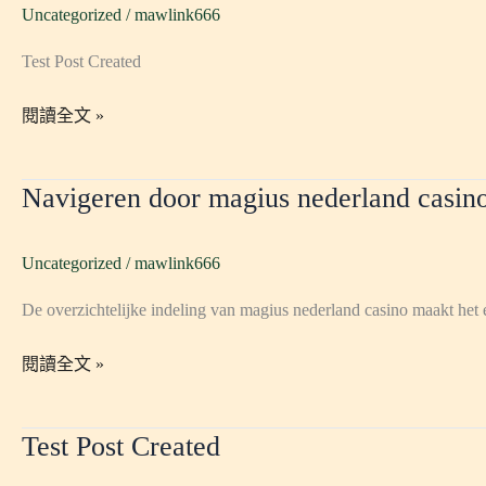
Created
Uncategorized
/
mawlink666
Test Post Created
閱讀全文 »
Navigeren door magius nederland casino 
Navigeren
door
magius
Uncategorized
/
mawlink666
nederland
casino
De overzichtelijke indeling van magius nederland casino maakt het 
voelt
verrassend
閱讀全文 »
soepel
en
Test Post Created
Test
intuïtief
Post