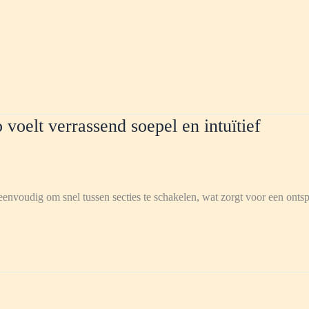
voelt verrassend soepel en intuïtief
eenvoudig om snel tussen secties te schakelen, wat zorgt voor een onts