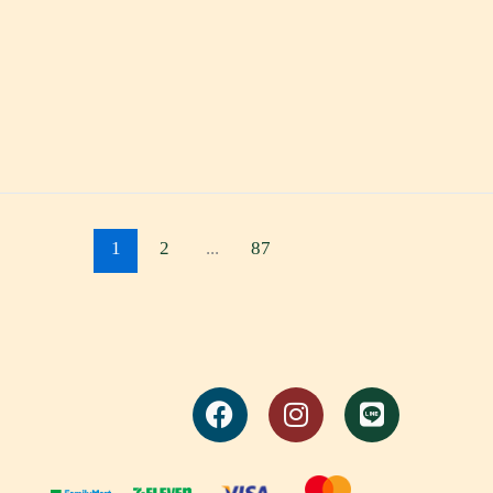
1
2
...
87
F
I
L
a
n
i
c
s
n
e
t
e