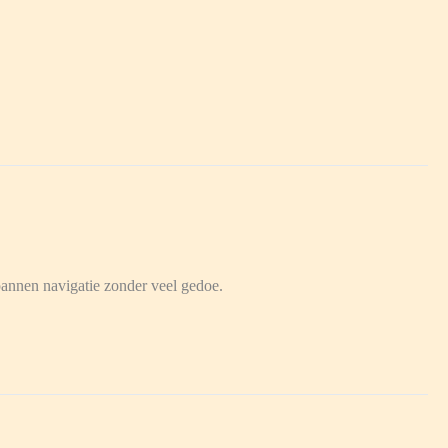
pannen navigatie zonder veel gedoe.