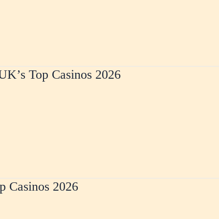
UK’s Top Casinos 2026
p Casinos 2026