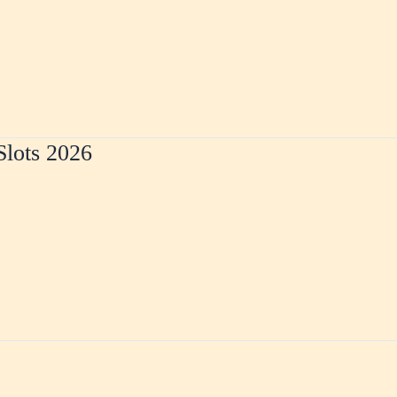
Slots 2026