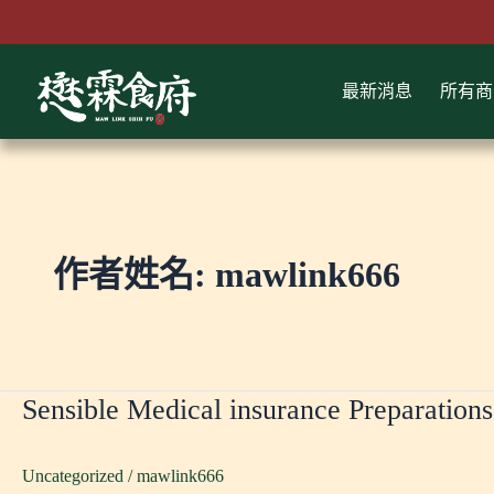
跳
至
主
最新消息
所有商
要
內
容
作者姓名: mawlink666
Sensible Medical insurance Preparations
Sensible
Medical
insurance
Uncategorized
/
mawlink666
Preparations