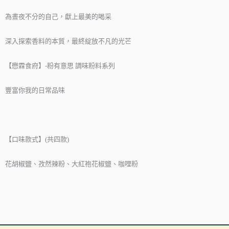
為晝夜不分的自己，獻上最美的喝采
深入探索香料的本質，最終綻放不凡的光芒
【懋霖食府】-粉有意思 調味粉料系列
豐富你我的日常品味
【口味款式】(共四款)
花胡椒鹽、孜然辣粉、大紅袍花椒鹽、咖哩粉