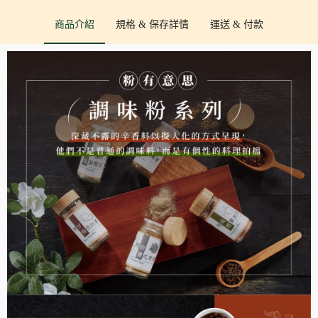
花
商品介紹
規格 & 保存詳情
運送 & 付款
椒
鹽/
大
紅
袍
花
椒
鹽/
咖
哩)
數
量