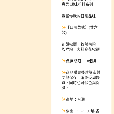
意思 調味粉料系列
豐富你我的日常品味
【口味款式】(共六
款)
花胡椒鹽、孜然辣粉、
咖哩粉、大紅袍花椒鹽
保存期限：18個月
商品購買後建議密封
冷藏保存，避免受潮變
質，同時也可保色與保
鮮。
產地：台灣
淨重：55~65g/罐(各