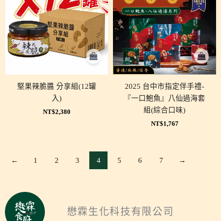
堅果辣脆醬 分享組(12罐
2025 台中市指定伴手禮-
入)
『一口鮑魚』八仙過海套
組(綜合口味)
NT$
2,380
NT$
1,767
←
1
2
3
4
5
6
7
→
懋霖生化科技有限公司