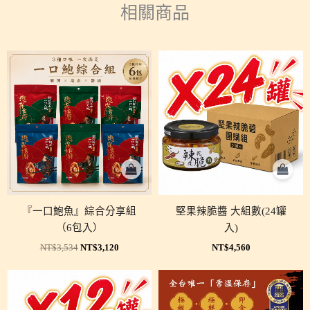
相關商品
原
目
始
前
價
價
格：
格：
NT$3,534。
NT$3,120。
『一口鮑魚』綜合分享組
堅果辣脆醬 大組數(24罐
（6包入）
入)
NT$
3,534
NT$
3,120
NT$
4,560