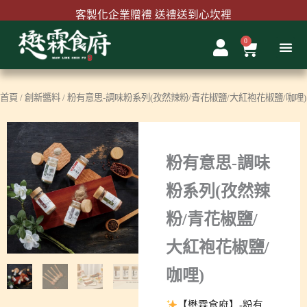
跳
客製化企業贈禮 送禮送到心坎裡
至
主
0
購
首購結帳輸入『MAWLINK100』現折100元
要
物
內
籃
容
首頁
/
創新醬料
/ 粉有意思-調味粉系列(孜然辣粉/青花椒鹽/大紅袍花椒鹽/咖哩)
粉有意思-調味
粉系列(孜然辣
粉/青花椒鹽/
大紅袍花椒鹽/
咖哩)
【懋霖食府】-粉有