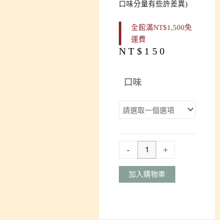
口味分量有些許差異)
全館滿NT$1,500免
運費
NT$
150
粉
有
口味
意
思-
調
味
粉
系
-
+
列
(孜
加入購物車
然
辣
粉/
青