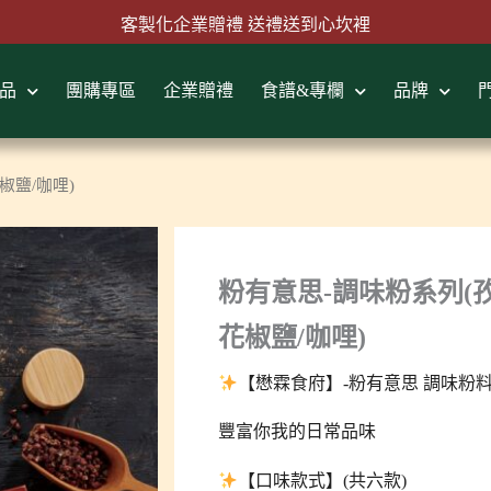
客製化企業贈禮 送禮送到心坎裡
首購結帳輸入『MAWLINK100』現折100元
品
團購專區
企業贈禮
食譜&專欄
品牌
椒鹽/咖哩)
粉有意思-調味粉系列(
花椒鹽/咖哩)
【懋霖食府】-粉有意思 調味粉
豐富你我的日常品味
【口味款式】(共六款)