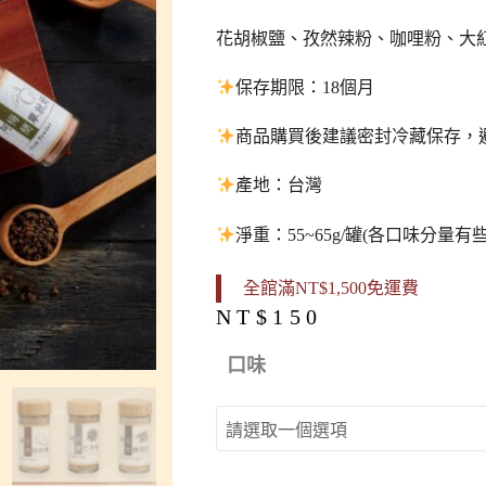
花胡椒鹽、孜然辣粉、咖哩粉、大
保存期限：18個月
商品購買後建議密封冷藏保存，
產地：台灣
淨重：55~65g/罐(各口味分量有
全館滿NT$1,500免運費
NT$
150
粉
口味
有
意
思-
調