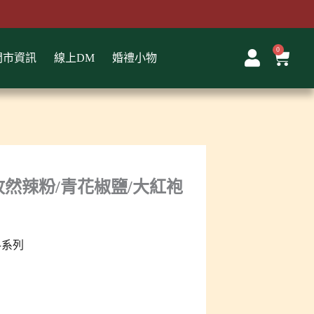
0
購
門市資訊
線上DM
婚禮小物
物
籃
孜然辣粉/青花椒鹽/大紅袍
料系列