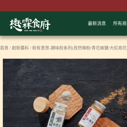
跳
至
主
最新消息
所有商
要
內
容
首頁
/
創新醬料
/ 粉有意思-調味粉系列(孜然辣粉/青花椒鹽/大紅袍花