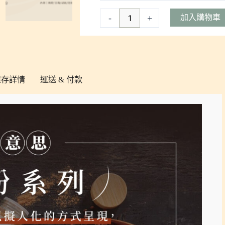
味
粉
-
+
加入購物車
系
列
(孜
然
保存詳情
運送 & 付款
辣
粉/
青
花
椒
鹽/
大
紅
袍
花
椒
鹽/