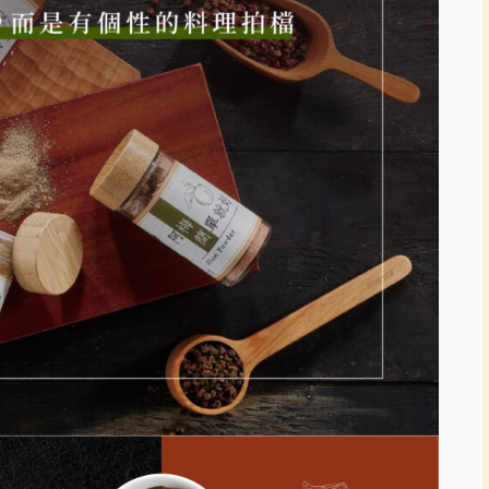
咖
哩)
數
量