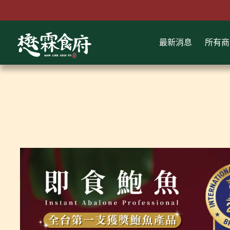
跳
至
主
最新消息
所有商
要
內
容