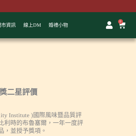
0
購
門市資訊
線上DM
婚禮小物
物
籃
風味獎二星評價
 Quality Institute )國際風味暨品質評
於比利時的布魯塞爾，一年一度評
品，並授予獎項。