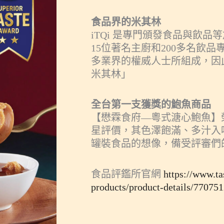
食品界的米其林
iTQi 是專門頒發食品與飲
15位著名主廚和200多名飲
多業界的權威人士所組成，因此
米其林」
全台第一支獲獎的鮑魚商品
【懋霖食府—粵式溏心鮑魚】榮獲2
星評價，其色澤飽滿、多汁入
罐裝食品的想像，備受評審們
食品評鑑所官網
https://www.ta
products/product-details/77075