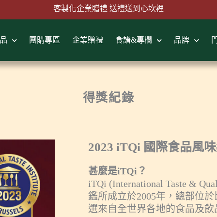
客製化企業贈禮 送禮送到心坎裡
品
團購專區
企業贈禮
食譜&專欄
品牌
首購結帳輸入『MAWLINK100』現折100元
得獎紀錄
2023 iTQi 國際食品
甚麼是iTQi？
iTQi (International Taste &
鑑所成立於2005年，總部位
選來自全世界各地的食品及飲