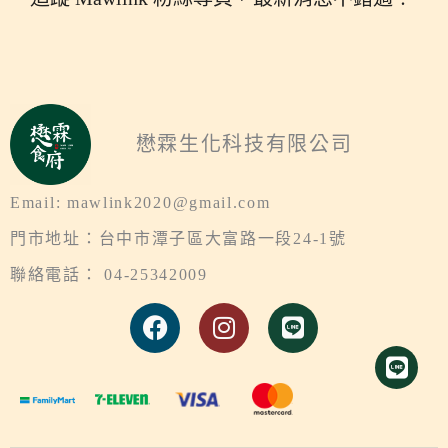
懋霖生化科技有限公司
Email: mawlink2020@gmail.com
門市地址：台中市潭子區大富路一段24-1號
聯絡電話： 04-25342009
F
I
L
a
n
i
c
s
n
e
t
e
b
a
o
g