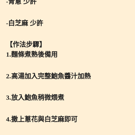
-青蔥 少許
-白芝麻 少許
【作法步驟】
1.麵條煮熟後備用
2.高湯加入完整鮑魚醬汁加熱
3.放入鮑魚稍微煨煮
4.撒上蔥花與白芝麻即可