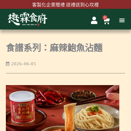
跳
客製化企業贈禮 送禮送到心坎裡
至
主
0
購
首購結帳輸入『MAWLINK100』現折100元
要
物
內
籃
容
食譜系列：麻辣鮑魚沾麵
2026-06-05