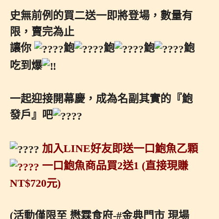
史無前例的買二送一即將登場，數量有
限，賣完為止
讓你
鮑
鮑
鮑
鮑
吃到爆
一起迎接開幕慶，成為名副其實的『鮑
發戶』吧
加入LINE好友即送一口鮑魚乙顆
一口鮑魚商品買2送1 (直接現賺
NT$720元)
(活動僅限至 懋霖食府-
#金典門市
現場