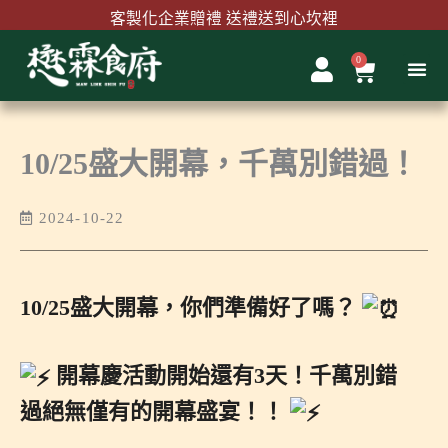
跳
客製化企業贈禮 送禮送到心坎裡
至
主
0
購
首購結帳輸入『MAWLINK100』現折100元
要
物
內
籃
容
10/25盛大開幕，千萬別錯過！
2024-10-22
10/25盛大開幕，你們準備好了嗎？
開幕慶活動開始還有3天！千萬別錯
過絕無僅有的開幕盛宴！！