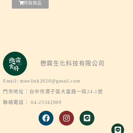
所有商品
懋霖生化科技有限公司
Email: mawlink2020@gmail.com
門市地址：台中市潭子區大富路一段24-1號
聯絡電話： 04-25342009
F
I
L
a
n
i
c
s
n