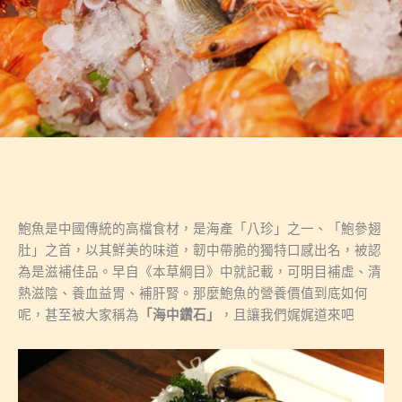
鮑魚是中國傳統的高檔食材，是海產「八珍」之一、「鮑參翅
肚」之首，以其鮮美的味道，韌中帶脆的獨特口感出名，被認
為是滋補佳品。早自《本草綱目》中就記載，可明目補虛、清
熱滋陰、養血益胃、補肝腎。那麼鮑魚的營養價值到底如何
呢，甚至被大家稱為
「海中鑽石」
，且讓我們娓娓道來吧