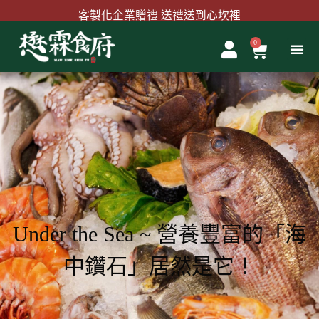
跳
客製化企業贈禮 送禮送到心坎裡
至
主
0
購
首購結帳輸入『MAWLINK100』現折100元
要
物
內
籃
容
Under the Sea ~ 營養豐富的「海
中鑽石」居然是它！