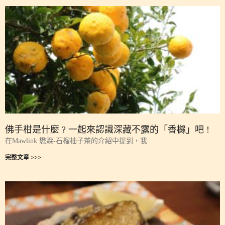
佛手柑是什麼 ? 一起來認識深藏不露的「香櫞」吧 !
在Mawlink 懋霖-石榴柚子茶的介紹中提到，我
完整文章 >>>