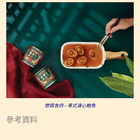
懋霖食府—粵式溏心鮑魚
參考資料